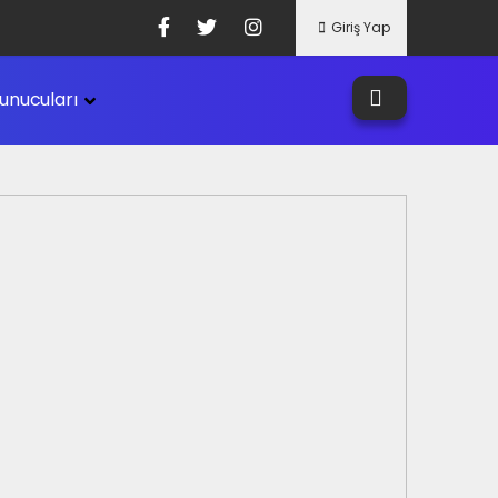
Giriş Yap
unucuları