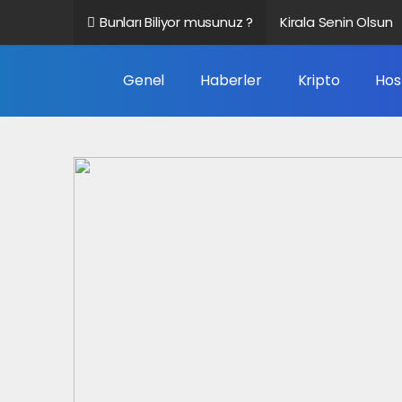
Bunları Biliyor musunuz ?
Kirala Senin Olsun
Altbilgi Bağlantısı 
Genel
Haberler
Kripto
Hos
Veri Nedir?
Google Trendleri N