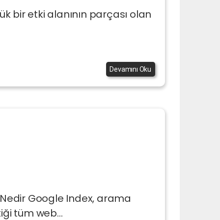
yük bir etki alanının parçası olan
Devamını Oku
Nedir Google Index, arama
iği tüm web...