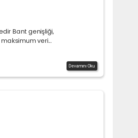
dir Bant genişliği,
 maksimum veri...
Devamını Oku