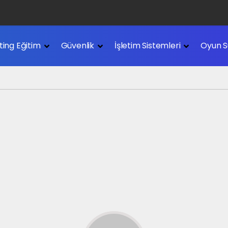
Nedir?
ting Eğitim
Güvenlik
İşletim Sistemleri
Oyun S
edir?