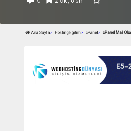
0
2 dk , 0 sn
Ana Sayfa
>
Hosting Eğitim
>
cPanel
>
cPanel Mail Oluş