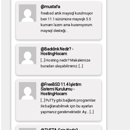
@mustafa
freebsd artık maysql kurulmuyor
ben 11.1 sürümüne maysqk 5.5
kumam lazım ama kuramıyorum
maysql desteği...
@Backlink Nedir? -
HostingHocam
[…] Hosting nedir? Makalemize
buradan ulaşabilirsiniz. […]
@FreeBSD 11.4 İşletim
Sistemi Kurulumu -
HostingHocam
[…] PuTTy gibi bağlantı programları
ile bağlanabilmek için bu ayarları
yapmanız gerekmektedir. Ay… […]