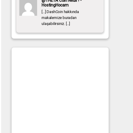
@THETA Coin Nedir? -
HostingHocam
[…] DashCoin hakkında
makalemize buradan
ulaşabilirsiniz. […]