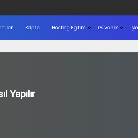
erler
Kripto
Hosting Eğitim
Güvenlik
İşl
l Yapılır