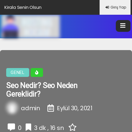
Kirala Senin Olsun
Giriş Yap
Altbilgi Bağlantısı Nedir?
Veri Nedir?
Google Trendleri Nedir?
GENEL
Seo Nedir? Seo Neden
Gereklidir?
admin
Eylül 30, 2021
0
3 dk , 16 sn