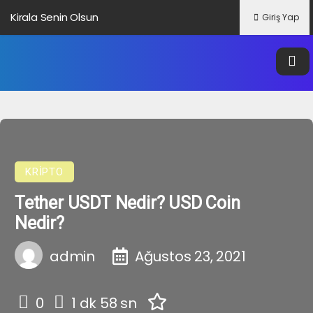
Kirala Senin Olsun
Giriş Yap
Altbilgi Bağlantısı Nedir?
Veri Nedir?
Google Trendleri Nedir?
KRIPTO
Tether USDT Nedir? USD Coin
Nedir?
admin
Ağustos 23, 2021
0
1 dk 58 sn