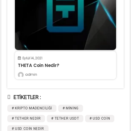
Eylül 14, 2021
THETA Coin Nedir?
admin
ETİKETLER :
# KRIPTO MADENCILIĞI
# MINING
# TETHER NEDIR
# TETHER USDT
# USD COIN
# USD COIN NEDIR