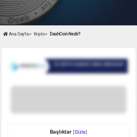
Ana Sayfa
>
Kripto
>
DashCoin Nedir?
Başlıklar
[
Gizle
]