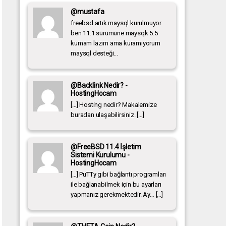
@mustafa
freebsd artık maysql kurulmuyor
ben 11.1 sürümüne maysqk 5.5
kumam lazım ama kuramıyorum
maysql desteği...
@Backlink Nedir? -
HostingHocam
[…] Hosting nedir? Makalemize
buradan ulaşabilirsiniz. […]
@FreeBSD 11.4 İşletim
Sistemi Kurulumu -
HostingHocam
[…] PuTTy gibi bağlantı programları
ile bağlanabilmek için bu ayarları
yapmanız gerekmektedir. Ay… […]