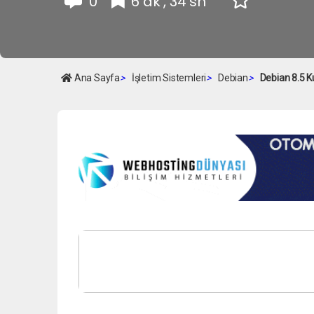
0
6 dk , 34 sn
Ana Sayfa
>
İşletim Sistemleri
>
Debian
>
Debian 8.5 K