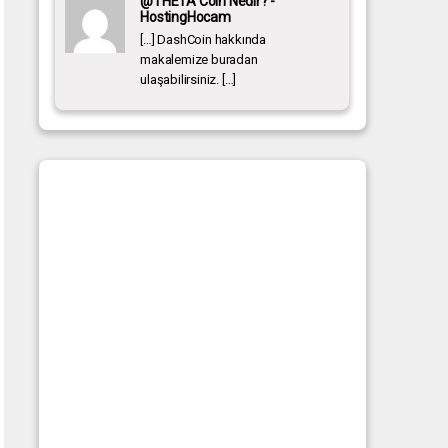
@THETA Coin Nedir? -
HostingHocam
[…] DashCoin hakkında
makalemize buradan
ulaşabilirsiniz. […]