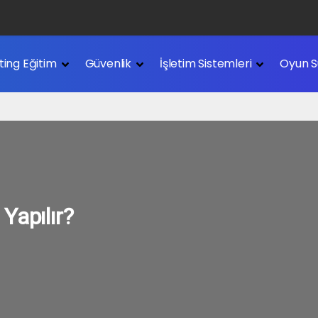
Nedir?
ting Eğitim
Güvenlik
İşletim Sistemleri
Oyun S
edir?
Yapılır?