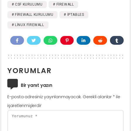
# CSF KURULUMU
# FIREWALL
# FIREWALL KURULUMU
# IPTABLES
# LINUX FIREWALL
YORUMLAR
Bir yanıt yazın
E-posta adresiniz yayınlanmayacak.
Gerekli alanlar
*
ile
işaretlenmişlerdir