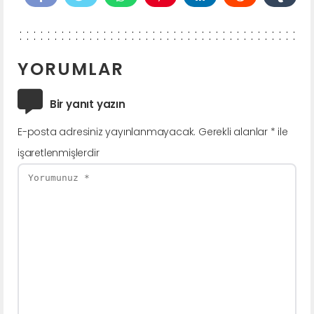
YORUMLAR
Bir yanıt yazın
E-posta adresiniz yayınlanmayacak.
Gerekli alanlar
*
ile
işaretlenmişlerdir