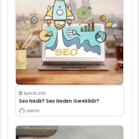
Eylül 30, 2021
Seo Nedir? Seo Neden Gereklidir?
admin