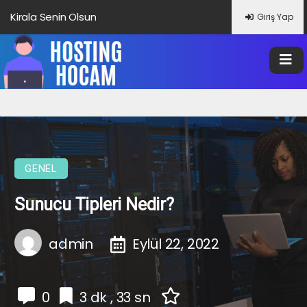
Kirala Senin Olsun
Giriş Yap
GENEL
Sunucu Tipleri Nedir?
admin
Eylül 22, 2022
0
3 dk , 33 sn