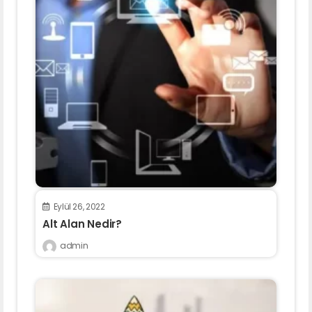
Eylül 26, 2022
Alt Alan Nedir?
admin