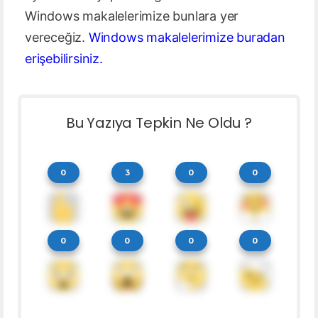
Windows makalelerimize bunlara yer
vereceğiz.
Windows makalelerimize buradan
erişebilirsiniz.
Bu Yazıya Tepkin Ne Oldu ?
0
3
0
0
0
0
0
0