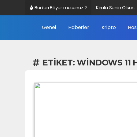
Bunları Biliyor musunuz ?
Kirala Senin Olsun
Altbilgi Bağlantısı 
Genel
Haberler
Kripto
Hos
Veri Nedir?
Google Trendleri N
ETIKET:
WINDOWS 11 