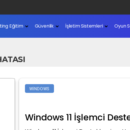
Nedir?
ting Eğitim
Güvenlik
İşletim Sistemleri
Oyun S
edir?
HATASI
WINDOWS
Windows 11 İşlemci Dest