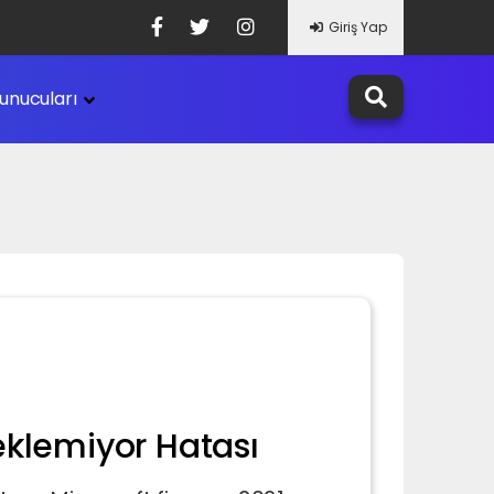
Giriş Yap
unucuları
eklemiyor Hatası