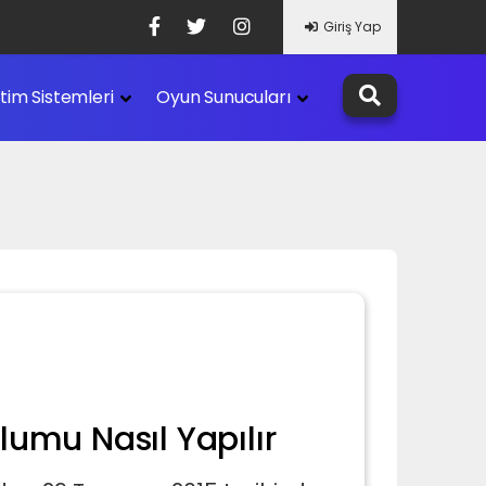
Giriş Yap
etim Sistemleri
Oyun Sunucuları
umu Nasıl Yapılır