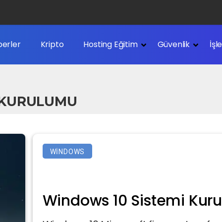
erler
Kripto
Hosting Eğitim
Güvenlik
İşl
 KURULUMU
WINDOWS
Windows 10 Sistemi Kurul