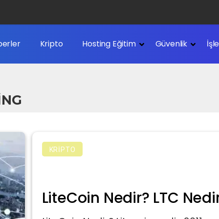
erler
Kripto
Hosting Eğitim
Güvenlik
İşl
ING
KRIPTO
LiteCoin Nedir? LTC Nedi