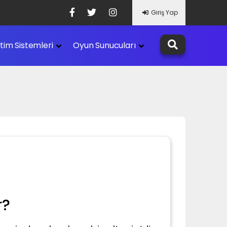
Giriş Yap
etim Sistemleri
Oyun Sunucuları
r?