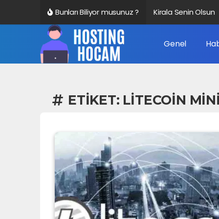
Bunları Biliyor musunuz ?
Kirala Senin Olsun
Genel
Hab
ETIKET:
LITECOIN MIN