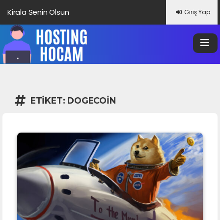
Kirala Senin Olsun
Giriş Yap
ETIKET:
DOGECOIN