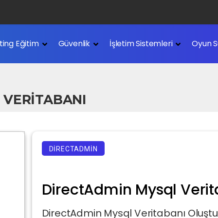
Nedir?
ting Eğitim
Güvenlik
İşletim Sistemleri
Oyun S
edir?
 VERITABANI
DIRECTADMIN
DirectAdmin Mysql Veri
DirectAdmin Mysql Veritabanı Oluşt