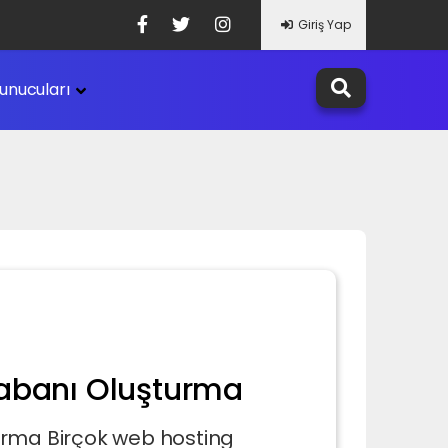
Giriş Yap
unucuları
tabanı Oluşturma
urma Birçok web hosting