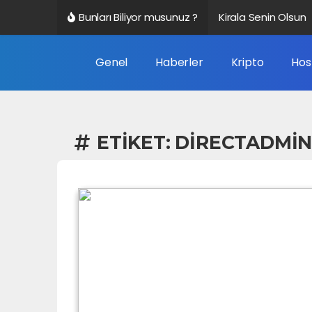
Bunları Biliyor musunuz ?
Kirala Senin Olsun
Altbilgi Bağlantısı 
Genel
Haberler
Kripto
Hos
Veri Nedir?
Google Trendleri N
ETIKET:
DIRECTADMIN