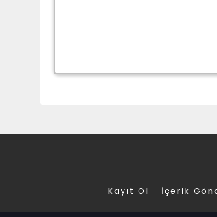
Kayıt Ol
İçerik Gön