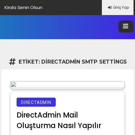
Kirala Senin Olsun
Giriş Yap
Altbilgi Bağlantısı Nedir?
Veri Nedir?
Google Trendleri Nedir?
ETIKET:
DIRECTADMIN SMTP SETTINGS
DIRECTADMIN
DirectAdmin Mail
Oluşturma Nasıl Yapılır