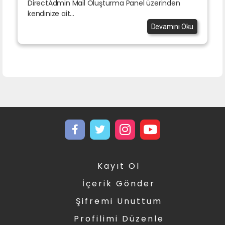
DirectAdmin Mail Oluşturma Panel üzerinden
kendinize ait...
Devamını Oku
Kayıt Ol
İçerik Gönder
Şifremi Unuttum
Profilimi Düzenle