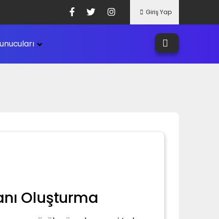
Giriş Yap
unucuları
anı Oluşturma