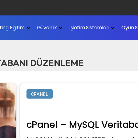
Nedir?
ting Eğitim
Güvenlik
İşletim Sistemleri
Oyun S
edir?
 TABANI DÜZENLEME
CPANEL
cPanel – MySQL Veritab