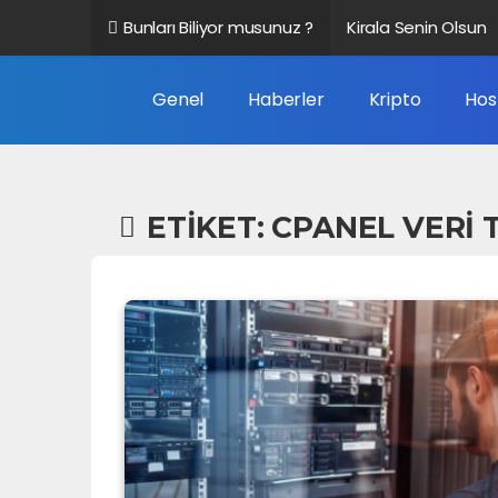
Bunları Biliyor musunuz ?
Kirala Senin Olsun
Altbilgi Bağlantısı 
Genel
Haberler
Kripto
Hos
Veri Nedir?
Google Trendleri N
ETIKET:
CPANEL VERI