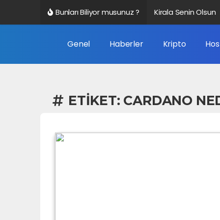
Bunları Biliyor musunuz ?
Kirala Senin Olsun
Altbilgi Bağlantısı 
Genel
Haberler
Kripto
Hos
Veri Nedir?
Google Trendleri N
ETIKET:
CARDANO NE