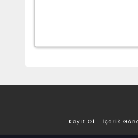
Kayıt Ol
İçerik Gön