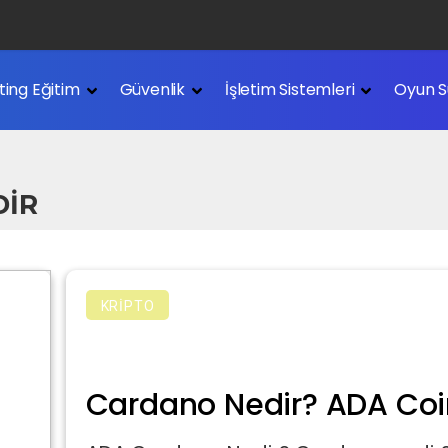
Nedir?
ting Eğitim
Güvenlik
İşletim Sistemleri
Oyun S
edir?
DIR
KRIPTO
Cardano Nedir? ADA Coi