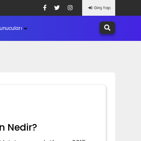
Giriş Yap
unucuları
n Nedir?