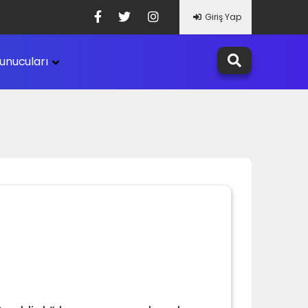
Giriş Yap
unucuları