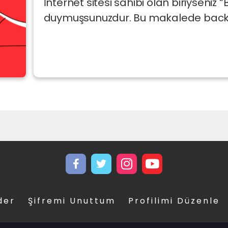
İnternet sitesi sahibi olan biriyseniz
duymuşsunuzdur. Bu makalede backlin
der
Şifremi Unuttum
Profilimi Düzenle