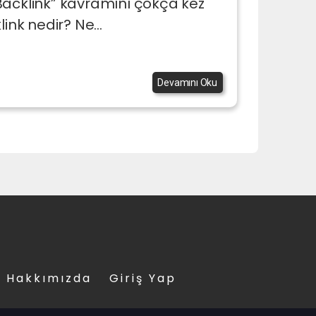
 “Backlink” kavramını çokça kez
k nedir? Ne...
Devamını Oku
Hakkımızda
Giriş Yap