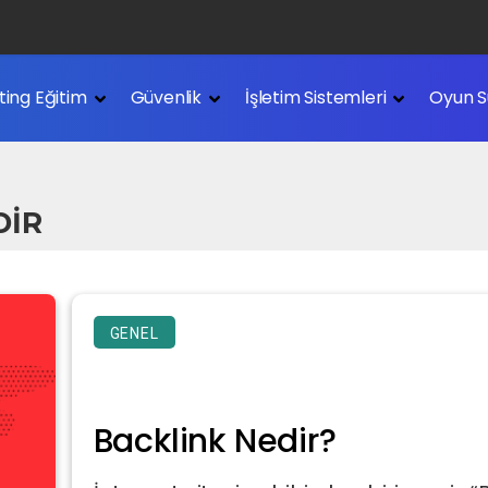
ting Eğitim
Güvenlik
İşletim Sistemleri
Oyun S
DIR
GENEL
Backlink Nedir?