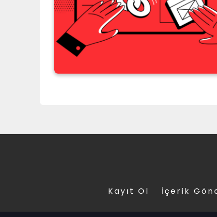
Kayıt Ol
İçerik Gön